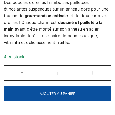
Des boucles d’oreilles framboises pailletées
étincelantes suspendues sur un anneau doré pour une
touche de
gourmandise estivale
et de douceur à vos
oreilles ! Chaque charm est
dessiné et pailleté à la
main
avant d’être monté sur son anneau en acier
inoxydable doré — une paire de boucles unique,
vibrante et délicieusement fruitée.
4 en stock
quantité
-
+
de
Boucles
d'Oreilles
AJOUTER AU PANIER
Framboises
Pailletées