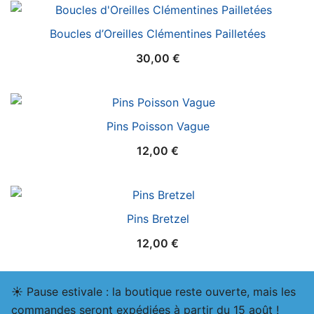
Boucles d’Oreilles Clémentines Pailletées
30,00
€
Pins Poisson Vague
12,00
€
Pins Bretzel
12,00
€
☀️ Pause estivale : la boutique reste ouverte, mais les
commandes seront expédiées à partir du 15 août !
© 2026 atelier nunila. Proudly powered by
Botiga